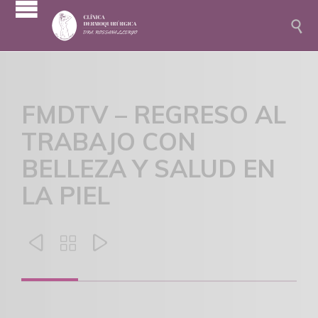

FMDTV – REGRESO AL
TRABAJO CON
BELLEZA Y SALUD EN
LA PIEL


