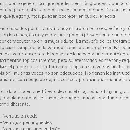
mm por lo general, aunque pueden ser más grandes. Cuando ap
er una junto a otra y formar una lesión más grande. Se contagi
s que juegan juntos, pueden aparecer en cualquier edad.
ser causadas por un virus, no hay un tratamiento específico y r
s, en las niñas, es muy importante para la prevención de una fo
er cervicouterino en la mujer adulta. La mayoría de los trata
rucción completa de la verruga, como la Criocirugía con Nitrógen
r, estos tratamientos deben ser aplicados por un dermatólogo
camentos tópicos (cremas) pero su efectividad es menor y requ
lver el problema. Los tratamientos populares: diversos ácidos, «
visión), muchas veces no son adecuados. No tienen las instruc
amiento, con riesgo de dejar cicatrices, producir quemaduras, et
otro lado hacen que tú establezcas el diagnóstico. Hay un gra
 y popularmente se les llama «verrugas», muchas son tumoracio
orma diferente.
– Verruga en dedo
– Verrugas periungueales
– Verrugas plantares en talón