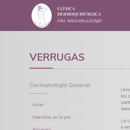
VERRUGAS
Dermatología General
Un
los 
cont
Acné
tiem
Manchas en la piel
Lo c
o en
Rosácea