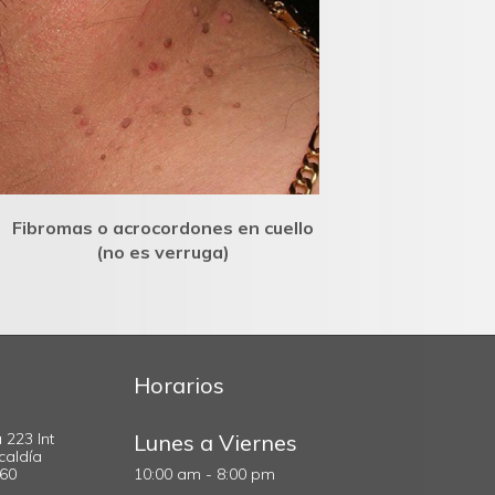
Fibromas o acrocordones en cuello
(no es verruga)
Horarios
 223 Int
Lunes a Viernes
caldía
560
10:00 am - 8:00 pm