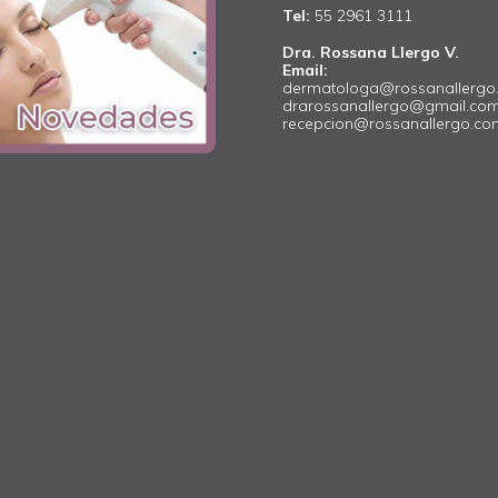
Tel:
55 2961 3111
Dra. Rossana Llergo V.
Email:
dermatologa@rossanallergo
drarossanallergo@gmail.co
recepcion@rossanallergo.c