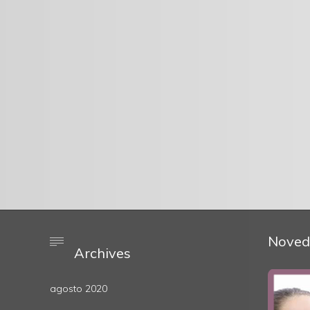
Noved

Archives
agosto 2020