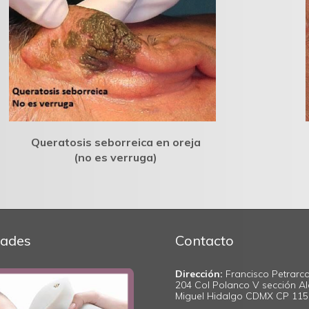
Queratosis seborreica en oreja
(no es verruga)
ades
Contacto
Dirección:
Francisco Petrarca
204 Col Polanco V sección Al
Miguel Hidalgo CDMX CP 11