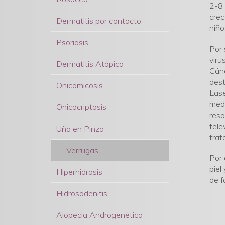
2-8 
crec
Dermatitis por contacto
niño
Psoriasis
Por 
viru
Dermatitis Atópica
Cánc
dest
Onicomicosis
Lase
medi
Onicocriptosis
reso
tele
Uña en Pinza
trat
Verrugas
Por 
piel
Hiperhidrosis
de f
Hidrosadenitis
Alopecia Androgenética