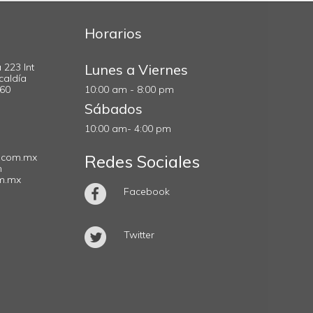
Horarios
 223 Int
Lunes a Viernes
caldía
560
10:00 am - 8:00 pm
Sábados
10:00 am- 4:00 pm
.com.mx
Redes Sociales
m
om.mx
Facebook
Twitter