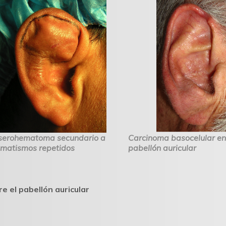
serohematoma secundario a
Carcinoma basocelular en
umatismos repetidos
pabellón auricular
e el pabellón auricular