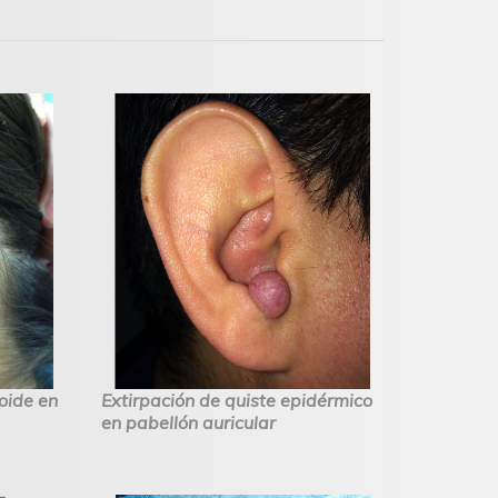
oide en
Extirpación de quiste epidérmico
en pabellón auricular