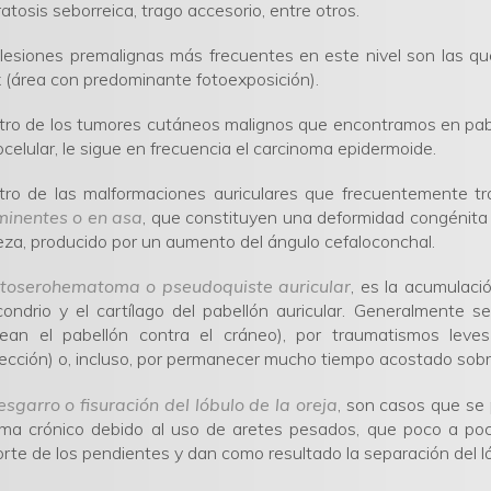
atosis seborreica, trago accesorio, entre otros.
lesiones premalignas más frecuentes en este nivel son las que
x (área con predominante fotoexposición).
ro de los tumores cutáneos malignos que encontramos en pabel
celular, le sigue en frecuencia el carcinoma epidermoide.
tro de las malformaciones auriculares que frecuentemente 
minentes o en asa
, que constituyen una deformidad congénita c
za, producido por un aumento del ángulo cefaloconchal.
toserohematoma o pseudoquiste auricular
, es la acumulaci
condrio y el cartílago del pabellón auricular. Generalmente
pean el pabellón contra el cráneo), por traumatismos leve
ección) o, incluso, por permanecer mucho tiempo acostado sobr
esgarro o fisuración del lóbulo de la oreja
, son casos que se
ma crónico debido al uso de aretes pesados, que poco a poc
rte de los pendientes y dan como resultado la separación del lób