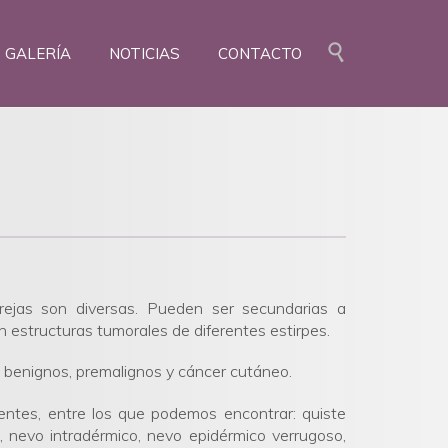
Skip

GALERÍA
NOTICIAS
CONTACTO
to
content
ejas son diversas. Pueden ser secundarias a
on estructuras tumorales de diferentes estirpes.
r: benignos, premalignos y cáncer cutáneo.
ntes, entre los que podemos encontrar: quiste
de, nevo intradérmico, nevo epidérmico verrugoso,