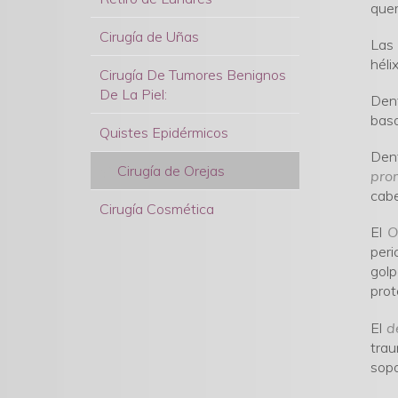
quer
Cirugía de Uñas
Las 
héli
Cirugía De Tumores Benignos
De La Piel:
Dent
baso
Quistes Epidérmicos
Den
Cirugía de Orejas
pro
cabe
Cirugía Cosmética
El
O
peri
gol
prot
El
d
trau
sopo