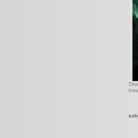
Oto
tra
sobr