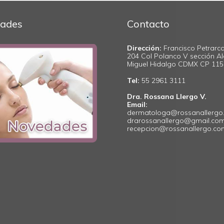
ades
Contacto
Dirección:
Francisco Petrarca
204 Col Polanco V sección Al
Miguel Hidalgo CDMX CP 11
Tel:
55 2961 3111
Dra. Rossana Llergo V.
Email:
dermatologa@rossanallergo
drarossanallergo@gmail.co
recepcion@rossanallergo.c