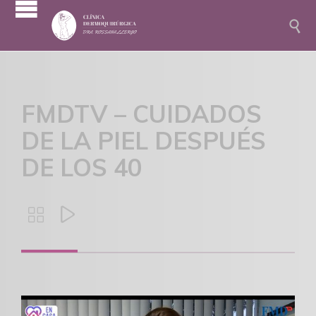

FMDTV – CUIDADOS
DE LA PIEL DESPUÉS
DE LOS 40

