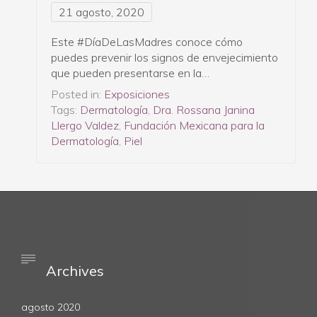
21 agosto, 2020
Este #DíaDeLasMadres conoce cómo
puedes prevenir los signos de envejecimiento
que pueden presentarse en la…
Posted in:
Exposiciones
Tags:
Dermatología
,
Dra. Rossana Janina
Llergo Valdez
,
Fundación Mexicana para la
Dermatología
,
Piel

Archives
agosto 2020