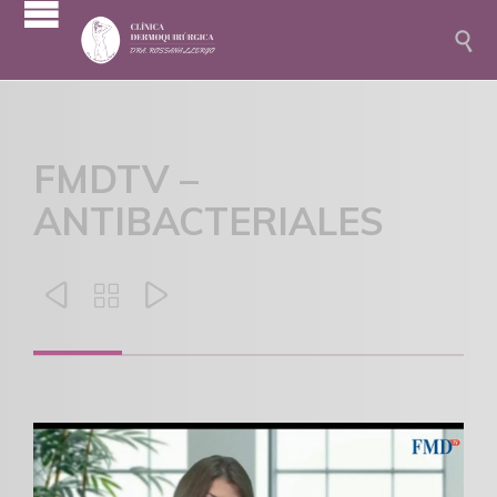

FMDTV –
ANTIBACTERIALES


