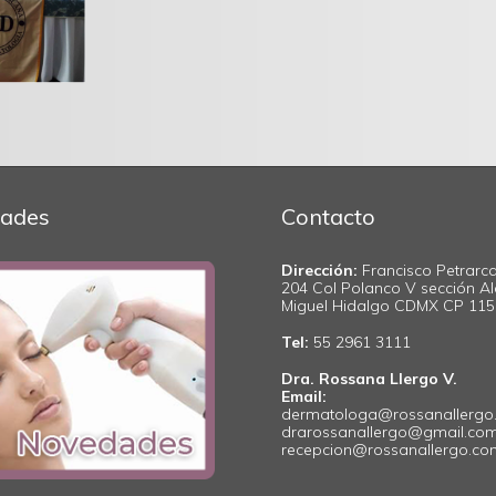
ades
Contacto
Dirección:
Francisco Petrarca
204 Col Polanco V sección Al
Miguel Hidalgo CDMX CP 11
Tel:
55 2961 3111
Dra. Rossana Llergo V.
Email:
dermatologa@rossanallergo
drarossanallergo@gmail.co
recepcion@rossanallergo.c