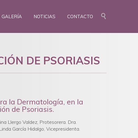
Skip

GALERÍA
NOTICIAS
CONTACTO
to
content
CIÓN DE PSORIASIS
a la Dermatología, en la
ión de Psoriasis.
na Llergo Valdez, Protesorera. Dra.
Linda García Hidalgo, Vicepresidenta.